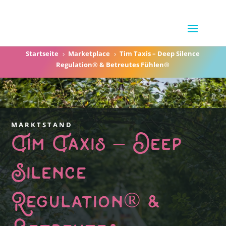
Startseite
Marketplace
Tim Taxis – Deep Silence
5
5
Regulation® & Betreutes Fühlen®
MARKTSTAND
Tim Taxis – Deep
Silence
Regulation® &