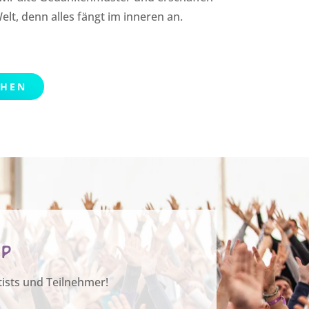
lt, denn alles fängt im inneren an.
CHEN
Up
tists und Teilnehmer!