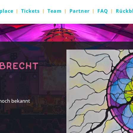
place
Tickets
Team
Partner
FAQ
Rückb
brecht
 noch bekannt