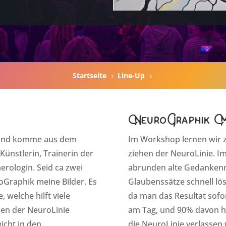
Startseite
Line-Up
5
5
NeuroGraphik M
lt und komme aus dem
Im Workshop lernen wir 
ünstlerin, Trainerin der
ziehen der NeuroLinie. I
rologin. Seid ca zwei
abrunden alte Gedankenm
oGraphik meine Bilder. Es
Glaubenssätze schnell löse
 welche hilft viele
da man das Resultat sofo
den der NeuroLinie
am Tag, und 90% davon h
icht in den
die NeuroLinie verlassen