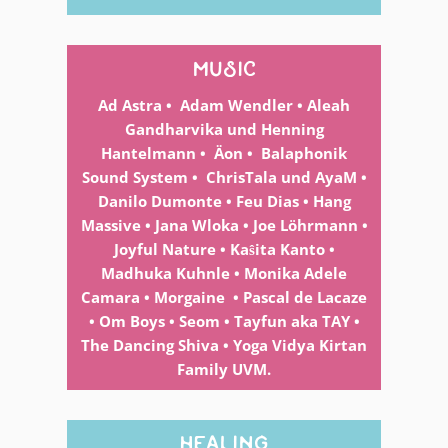
music
Ad Astra • Adam Wendler •
Aleah
Gandharvika und Henning
Hantelmann • Äon • Balaphonik
Sound System • ChrisTala und AyaM •
Danilo Dumonte • Feu Dias • Hang
Massive • Jana Wloka • Joe Löhrmann •
Joyful Nature • Kaŝita Kanto
•
Madhuka Kuhnle
• Monika Adele
Camara •
Morgaine • Pascal de Lacaze
• Om Boys • Seom • Tayfun aka TAY •
The Dancing Shiva • Yoga Vidya Kirtan
Family UVM.
healing