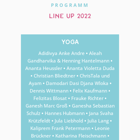
PROGRAMM
line up 2022
yoga
Adidivya Anke Andre
•
Aleah
Gandharvika & Henning Hantelmann
•
Ananta Heussler
•
Ananta Violetta Duda
•
Christian Bliedtner
•
ChrisTala und
Ayam
•
Damodari Dasi Djana Wloka
•
Dennis Wittmann
•
Felix Kaufmann
•
Felizitas Blosat
•
Frauke Richter
•
Ganesh Marc Groß
•
Ganesha Sebastian
Schulz
•
Hannes Hubmann
•
Jana Svaha
Krützfeldt
•
Jula Liebhold
•
Julia Lang
•
Kaliprem Frank Petermann
•
Leonie
Brückner
•
Katharina Fleischmann
•