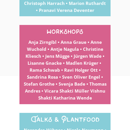
Christoph Harrach • Marion Ruthardt
• Pranavi Verena Deventer
workshops
Anja Zirngibl • Anna Graue • Anne
Wuchold • Antje Nagula • Christine
Kliesch • Jens Mügge • Jürgen Wade •
Lisanne Gnacke • Madlen Krüger
•
Rama Schwab • Ravi Holger Ott •
Sandrina Rosa • Sven Oliver Engel •
Stefan Grothe • Svenja Bade • Thomas
Andres • Vicara Shakti Müller Vishnu
Shakti Katharina Wende
Talks & Plantfood
Narendra Hübner • Nicole Neumann •