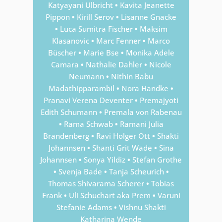
Katyayani Ulbricht
•
Kavita Jeanette
Pippon
•
Kirill Serov
•
Lisanne Gnacke
•
Luca Sumitra Fischer
•
Maksim
Klasanovic
•
Marc Fenner
•
Marco
Büscher
•
Marie Bse
•
Monika Adele
Camara
•
Nathalie Dahler
•
Nicole
Neumann
•
Nithin Babu
Madathipparambil
•
Nora Handke
•
Pranavi Verena Deventer
•
Premajyoti
Edith Schumann
•
Premala von Rabenau
•
Rama Schwab
•
Ramani Julia
Brandenberg
•
Ravi Holger Ott
•
Shakti
Johannsen
•
Shanti Grit Wade
•
Sina
Johannsen
•
Sonya Yildiz
•
Stefan Grothe
•
Svenja Bade
•
Tanja Scheurich
•
Thomas Shivarama Scherer
•
Tobias
Frank
•
Uli Schuchart aka Prem
•
Varuni
Stefanie Adams
•
Vishnu Shakti
Katharina Wende