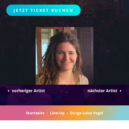
JETZT TICKET BUCHEN
vorheriger Artist
nächster Artist
Startseite
Line-Up
Durga Luisa Vogel
5
5