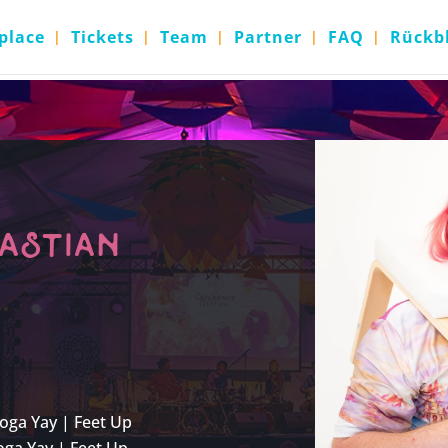
place
Tickets
Team
Partner
FAQ
Rückb
astian
Yoga Yay | Feet Up
oga Yay | Feet Up