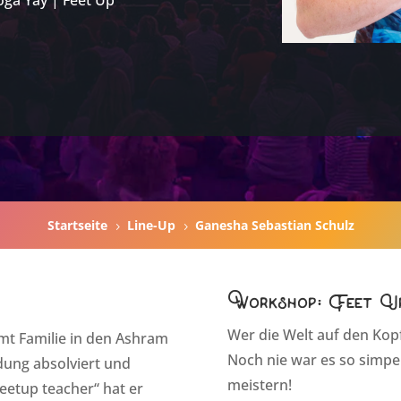
Startseite
Line-Up
Ganesha Sebastian Schulz
5
5
Workshop: Feet U
Wer die Welt auf den Kopf
mt Familie in den Ashram
Noch nie war es so simpe
dung absolviert und
meistern!
feetup teacher“ hat er