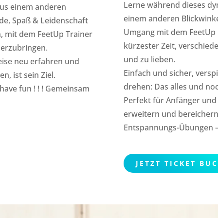
Lerne während dieses dy
 aus einem anderen
einem anderen Blickwink
ude, Spaß & Leidenschaft
Umgang mit dem FeetUp h
, mit dem FeetUp Trainer
kürzester Zeit, verschie
erzubringen.
und zu lieben.
eise neu erfahren und
Einfach und sicher, versp
n, ist sein Ziel.
drehen: Das alles und noc
 have fun ! ! ! Gemeinsam
Perfekt für Anfänger und 
erweitern und bereichern
Entspannungs-Übungen – 
JETZT TICKET BU