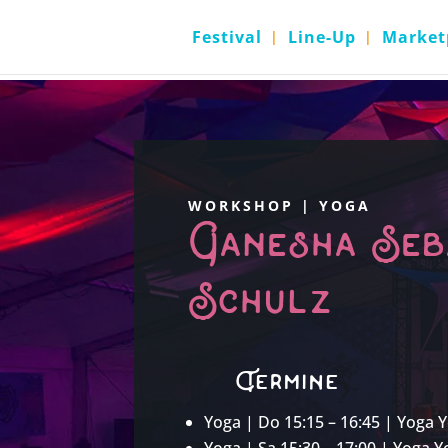
Festival
Line-Up
Market
WORKSHOP | YOGA
Ganesha Seb
Schulz
Termine
Yoga | Do 15:15 – 16:45 | Yoga 
Yoga | Sa 15:30 – 17:00 | Yoga Y